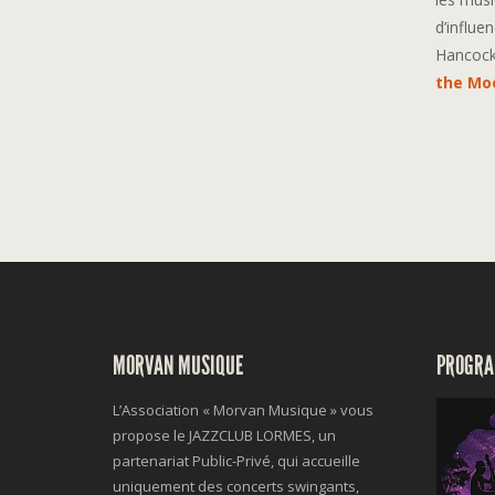
d’influe
Hancock
the Mo
MORVAN MUSIQUE
PROGRA
L’Association « Morvan Musique » vous
propose le JAZZCLUB LORMES, un
partenariat Public-Privé, qui accueille
uniquement des concerts swingants,