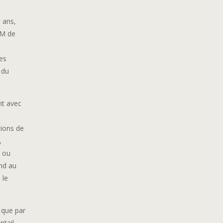
 ans,
EM de
ses
 du
nt avec
a
tions de
,
) ou
nd au
 le
 que par
ntail