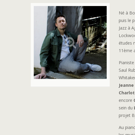
Né à Bor
puis le
Jazz à A
Lockwood
études m
11ème a
Pianiste
Saul Rub
Whitaker
Jeanne
Charlo
encore
sein du
projet B
Au pian
les musi