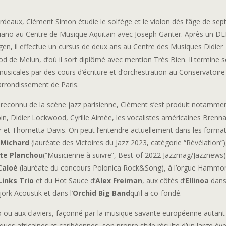
deaux, Clément Simon étudie le solfège et le violon dès l’âge de sept
 piano au Centre de Musique Aquitain avec Joseph Ganter. Après un D
gen, il effectue un cursus de deux ans au Centre des Musiques Didier
 de Melun, d’où il sort diplômé avec mention Très Bien. Il termine 
usicales par des cours d’écriture et d’orchestration au Conservatoire
rrondissement de Paris.
 reconnu de la scène jazz parisienne, Clément s’est produit notamme
in, Didier Lockwood, Cyrille Aimée, les vocalistes américaines Brenn
 et Thornetta Davis. On peut l’entendre actuellement dans les forma
 Michard
(lauréate des Victoires du Jazz 2023, catégorie “Révélation”)
tte Planchou
(“Musicienne à suivre”, Best-of 2022 Jazzmag/Jazznews
Caloé
(lauréate du concours Polonica Rock&Song), à l’orgue Hammo
Links Trio
et du Hot Sauce d’
Alex Freiman
, aux côtés d’
Ellinoa
dans
jörk Acoustik et dans l’
Orchid Big Band
qu’il a co-fondé.
o ou aux claviers, façonné par la musique savante européenne autant
ques africaines et caribéennes, son propre style résulte d’un large éve