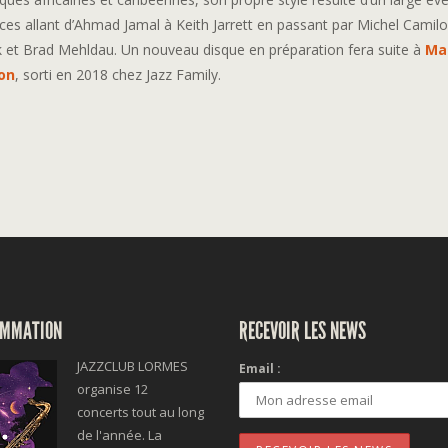
nces allant d’Ahmad Jamal à Keith Jarrett en passant par Michel Camilo
 et Brad Mehldau. Un nouveau disque en préparation fera suite à
Ma
on
, sorti en 2018 chez Jazz Family.
MMATION
RECEVOIR LES NEWS
JAZZCLUB LORMES
Email :
organise 12
concerts tout au long
de l'année. La