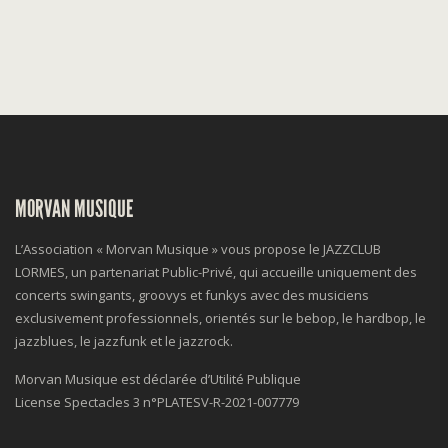
MORVAN MUSIQUE
L’Association « Morvan Musique » vous propose le JAZZCLUB
LORMES, un partenariat Public-Privé, qui accueille uniquement des
concerts swingants, groovys et funkys avec des musiciens
exclusivement professionnels, orientés sur le bebop, le hardbop, le
jazzblues, le jazzfunk et le jazzrock.
Morvan Musique est déclarée d’Utilité Publique
License Spectacles 3 n°
PLATESV-R-2021-007779