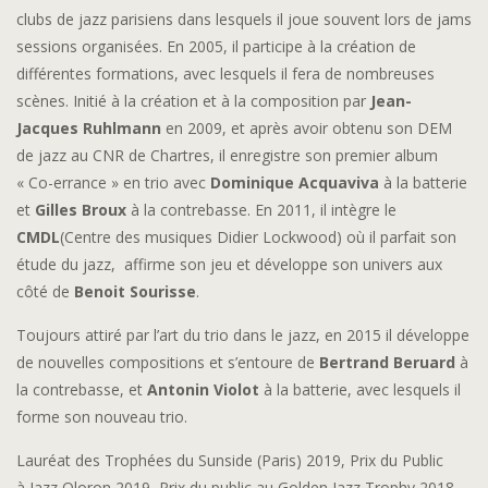
clubs de jazz parisiens dans lesquels il joue souvent lors de jams
sessions organisées. En 2005, il participe à la création de
différentes formations, avec lesquels il fera de nombreuses
scènes. Initié à la création et à la composition par
Jean-
Jacques Ruhlmann
en 2009, et après avoir obtenu son DEM
de jazz au CNR de Chartres, il enregistre son premier album
« Co-errance » en trio avec
Dominique Acquaviva
à la batterie
et
Gilles Broux
à la contrebasse. En 2011, il intègre le
CMDL
(Centre des musiques Didier Lockwood) où il parfait son
étude du jazz, affirme son jeu et développe son univers aux
côté de
Benoit Sourisse
.
Toujours attiré par l’art du trio dans le jazz, en 2015 il développe
de nouvelles compositions et s’entoure de
Bertrand Beruard
à
la contrebasse, et
Antonin Violot
à la batterie, avec lesquels il
forme son nouveau trio.
Lauréat des Trophées du Sunside (Paris) 2019, Prix du Public
à Jazz Oloron 2019, Prix du public au Golden Jazz Trophy 2018