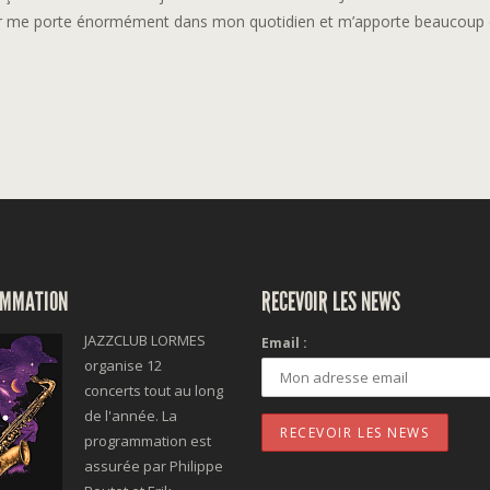
r me porte énormément dans mon quotidien et m’apporte beaucoup 
MMATION
RECEVOIR LES NEWS
JAZZCLUB LORMES
Email :
organise 12
concerts tout au long
de l'année. La
programmation est
assurée par Philippe