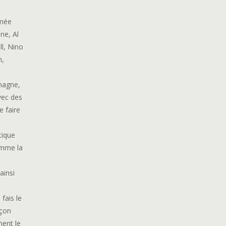
mmée
ne, Al
ll, Nino
n,
emagne,
vec des
e faire
tique
omme la
ainsi
 fais le
açon
ment le