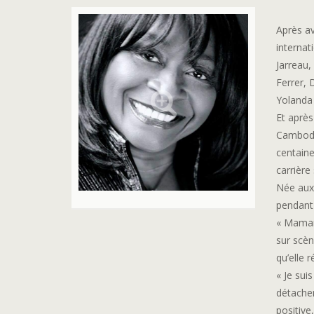
Après a
internat
Jarreau,
Ferrer, 
Yolanda
Et après
Cambodg
centaine
carrière
Née aux 
pendant 
« Maman
sur scèn
qu’elle 
« Je sui
détachem
positive