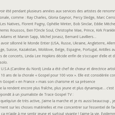
voir été pendant plusieurs années aux services des artistes de reno
ionale, comme : Ray Charles, Gloria Gaynor, Percy Sledge, Marc Cerro
 Les Natives, Florent Pagny, Ophélie Winter, Bob Sinclar, Eddie Mitche
Demis Roussos, Ben l’Oncle Soul, Christophe Mae, Prince, Kirk Frankli
 Adams et Marvin Sapp, Michel Jonasz, Bernard Lavilliers…
 avoir sillonné le Monde Entier (USA, Russe, Ukraine, Angleterre, All
e, Suisse, Kazakstan, Moldove, Belge, Espagne, Portugal, Antilles a
s de concerts, Linda Lee Hopkins décide enfin de s’occuper d’elle et d
 solo.
U.S.A (Caroline du Nord) Linda a été chef de chœur et directrice artis
10 ans de la chorale « Gospel pour 100 voix ». Elle est considérée c
 Gospel » en France » mais son charisme et sa présence
e la rendent encore plus fraîche, plus jeune et plus dynamique… c’est 
répondit à un journaliste de Trace Gospel TV :
s quelqu’un de très active, j’aime la marche et je ris aussi beaucoup , je
ent sur les choses matérielles et me concentrer sur l’essentiel de f
, ça m’aide à me sentir jeune et surtout vivante ! J’aime la vie. Evidem