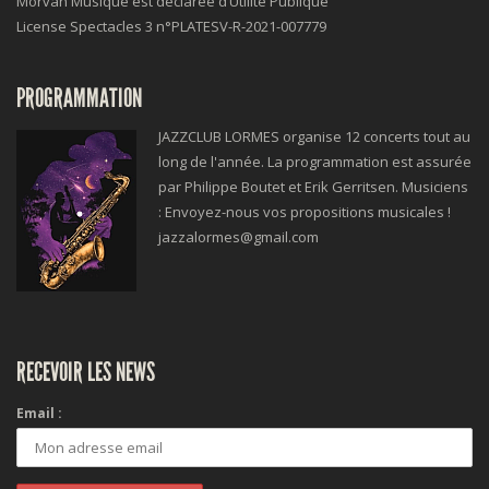
Morvan Musique est déclarée d’Utilité Publique
License Spectacles 3 n°
PLATESV-R-2021-007779
PROGRAMMATION
JAZZCLUB LORMES organise 12 concerts tout au
long de l'année. La programmation est assurée
par Philippe Boutet et Erik Gerritsen. Musiciens
: Envoyez-nous vos propositions musicales !
jazzalormes@gmail.com
RECEVOIR LES NEWS
Email :