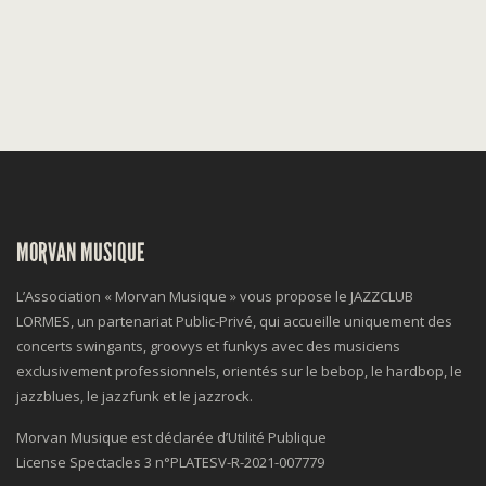
MORVAN MUSIQUE
L’Association « Morvan Musique » vous propose le JAZZCLUB
LORMES, un partenariat Public-Privé, qui accueille uniquement des
concerts swingants, groovys et funkys avec des musiciens
exclusivement professionnels, orientés sur le bebop, le hardbop, le
jazzblues, le jazzfunk et le jazzrock.
Morvan Musique est déclarée d’Utilité Publique
License Spectacles 3 n°
PLATESV-R-2021-007779