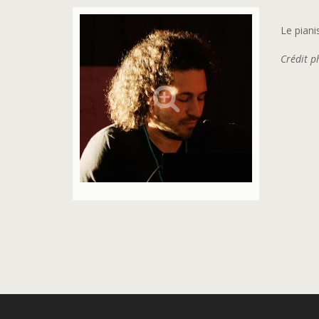
Le pian
Crédit p