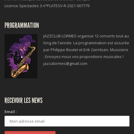
License Spectacles 3 n°
PLATESV-R-2021-007779
PROGRAMMATION
JAZZCLUB LORMES organise 12 concerts tout au
long de l'année. La programmation est assurée
par Philippe Boutet et Erik Gerritsen. Musiciens
: Envoyez-nous vos propositions musicales !
jazzalormes@gmail.com
RECEVOIR LES NEWS
Email :