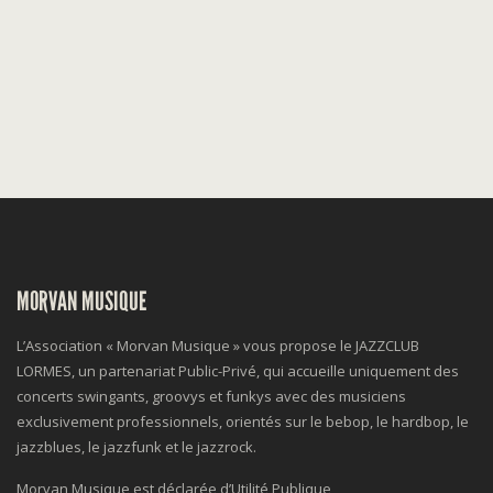
MORVAN MUSIQUE
L’Association « Morvan Musique » vous propose le JAZZCLUB
LORMES, un partenariat Public-Privé, qui accueille uniquement des
concerts swingants, groovys et funkys avec des musiciens
exclusivement professionnels, orientés sur le bebop, le hardbop, le
jazzblues, le jazzfunk et le jazzrock.
Morvan Musique est déclarée d’Utilité Publique