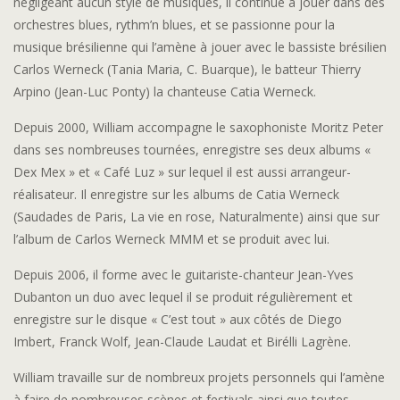
négligeant aucun style de musiques, il continue à jouer dans des
orchestres blues, rythm’n blues, et se passionne pour la
musique brésilienne qui l’amène à jouer avec le bassiste brésilien
Carlos Werneck (Tania Maria, C. Buarque), le batteur Thierry
Arpino (Jean-Luc Ponty) la chanteuse Catia Werneck.
Depuis 2000, William accompagne le saxophoniste Moritz Peter
dans ses nombreuses tournées, enregistre ses deux albums «
Dex Mex » et « Café Luz » sur lequel il est aussi arrangeur-
réalisateur. Il enregistre sur les albums de Catia Werneck
(Saudades de Paris, La vie en rose, Naturalmente) ainsi que sur
l’album de Carlos Werneck MMM et se produit avec lui.
Depuis 2006, il forme avec le guitariste-chanteur Jean-Yves
Dubanton un duo avec lequel il se produit régulièrement et
enregistre sur le disque « C’est tout » aux côtés de Diego
Imbert, Franck Wolf, Jean-Claude Laudat et Birélli Lagrène.
William travaille sur de nombreux projets personnels qui l’amène
à faire de nombreuses scènes et festivals ainsi que toutes