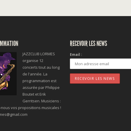
MMATION
RECEVOIR LES NEWS
JAZZCLUB LORMES
Email :
organise 12
concerts tout au long
de l'année. La
programmation est
assurée par Philippe
Boutet et Erik
Gerritsen. Musiciens :
nous vos propositions musicales !
rmes@gmail.com