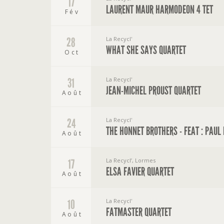
17
LAURENT MAUR HARMODEON 4 TET
Fév
La Recycl'
28
WHAT SHE SAYS QUARTET
Oct
La Recycl'
31
JEAN-MICHEL PROUST QUARTET
Août
La Recycl'
24
THE HONNET BROTHERS - FEAT : PAUL
Août
La Recycl’, Lormes
17
ELSA FAVIER QUARTET
Août
La Recycl'
10
FATMASTER QUARTET
Août