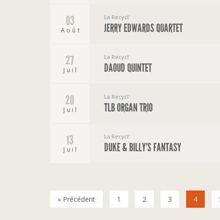
La Recycl'
03
JERRY EDWARDS QUARTET
Août
La Recycl'
27
DAOUD QUINTET
Juil
La Recycl'
20
TLB ORGAN TRIO
Juil
La Recycl'
13
DUKE & BILLY’S FANTASY
Juil
« Précédent
1
2
3
4