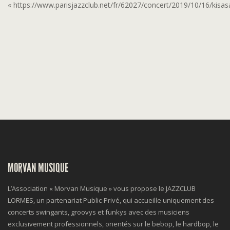
« https://www.parisjazzclub.net/fr/62027/concert/2019/10/16/kisas
MORVAN MUSIQUE
L’Association « Morvan Musique » vous propose le JAZZCLUB
LORMES, un partenariat Public-Privé, qui accueille uniquement des
concerts swingants, groovys et funkys avec des musiciens
exclusivement professionnels, orientés sur le bebop, le hardbop, le