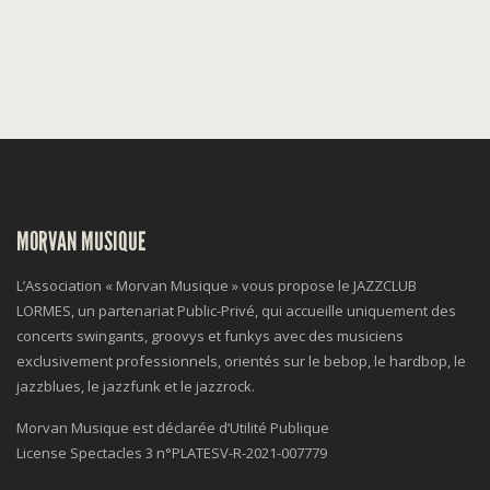
MORVAN MUSIQUE
L’Association « Morvan Musique » vous propose le JAZZCLUB
LORMES, un partenariat Public-Privé, qui accueille uniquement des
concerts swingants, groovys et funkys avec des musiciens
exclusivement professionnels, orientés sur le bebop, le hardbop, le
jazzblues, le jazzfunk et le jazzrock.
Morvan Musique est déclarée d’Utilité Publique
License Spectacles 3 n°
PLATESV-R-2021-007779