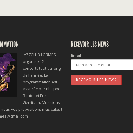
MMATION
RECEVOIR LES NEWS
JAZZCLUB LORMES
Email :
organise 12
concerts tout au long
de l'année. La
programmation est
assurée par Philippe
Boutet et Erik
Gerritsen. Musiciens :
nous vos propositions musicales !
rmes@gmail.com