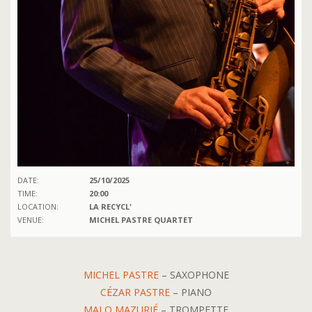
DATE:
25/10/2025
TIME:
20:00
LOCATION:
LA RECYCL'
VENUE:
MICHEL PASTRE QUARTET
MICHEL PASTRE
– SAXOPHONE
CÉZAR PASTRE
– PIANO
MALO MAZURIÉ
– TROMPETTE