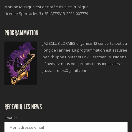
Morvan Musique est déclarée d’Utilité Publique
License Spectacles 3 n°
PLATESV-R-2021-007779
PROGRAMMATION
JAZZCLUB LORMES organise 12 concerts tout au
long de l'année. La programmation est assurée
par Philippe Boutet et Erik Gerritsen. Musiciens
: Envoyez-nous vos propositions musicales !
jazzalormes@gmail.com
RECEVOIR LES NEWS
Email :